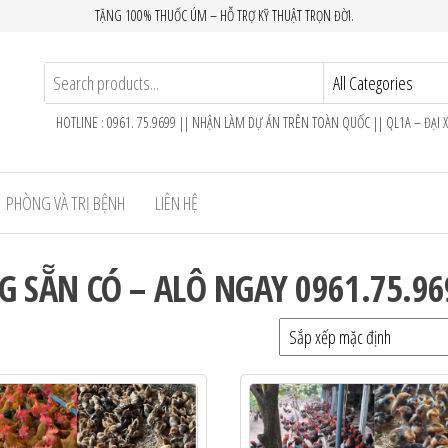
TẶNG 100% THUỐC ÚM – HỖ TRỢ KỸ THUẬT TRỌN ĐỜI.
HOTLINE : 0961. 75.9699 || NHẬN LÀM DỰ ÁN TRÊN TOÀN QUỐC || QL1A – ĐẠI 
PHÒNG VÀ TRỊ BỆNH
LIÊN HỆ
 SẴN CÓ – ALÔ NGAY 0961.75.96