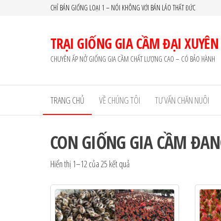
Skip
CHỈ BÁN GIỐNG LOẠI 1 – NÓI KHÔNG VỚI BÁN LÁO THẤT ĐỨC
to
the
TRẠI GIỐNG GIA CẦM ĐẠI XUYÊN
content
CHUYÊN ẤP NỞ GIỐNG GIA CẦM CHẤT LƯỢNG CAO – CÓ BẢO HÀNH
TRANG CHỦ
VỀ CHÚNG TÔI
TƯ VẤN CHĂN NUÔI
CON GIỐNG GIA CẦM ĐANG
Hiển thị 1–12 của 25 kết quả