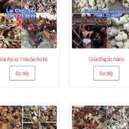
 lai chọi sọc 3 máu (lai chọi tía)
Gà lai đông tảo chân to
Đọc tiếp
Đọc tiếp