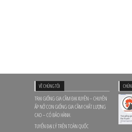
VỀ CHÚNG TÔI
CHÚNG
TRẠI GIỐNG GIA CẦM ĐẠI XUYÊN – CHUYÊN
ẤP NỞ CON GIỐNG GIA CẦM CHẤT LƯỢNG
CAO – CÓ BẢO HÀNH.
TUYỂN ĐẠI LÝ TRÊN TOÀN QUỐC