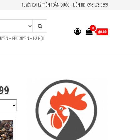
TUYỂN ĐẠI LÝ TRÊN TOÀN QUỐC – LIÊN HỆ : 0961.75.9699
0
₫0.00
XUYÊN – PHÚ XUYÊN – HÀ NỘI
99