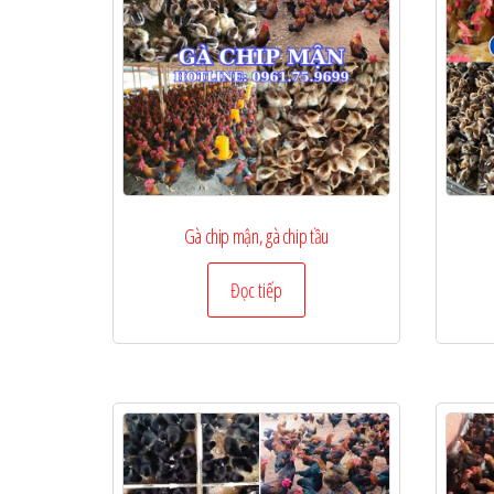
Gà chip mận, gà chip tầu
Đọc tiếp