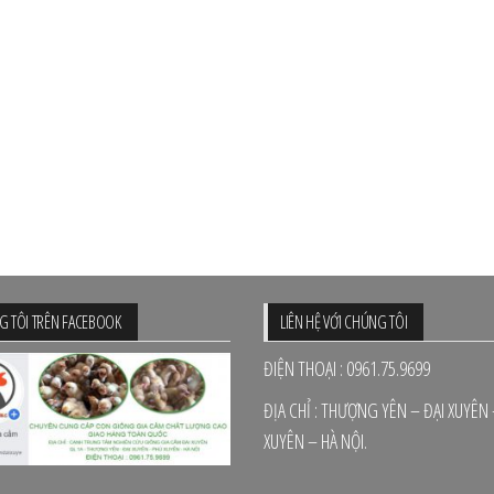
 TÔI TRÊN FACEBOOK
LIÊN HỆ VỚI CHÚNG TÔI
ĐIỆN THOẠI : 0961.75.9699
ĐỊA CHỈ : THƯỢNG YÊN – ĐẠI XUYÊN
XUYÊN – HÀ NỘI.