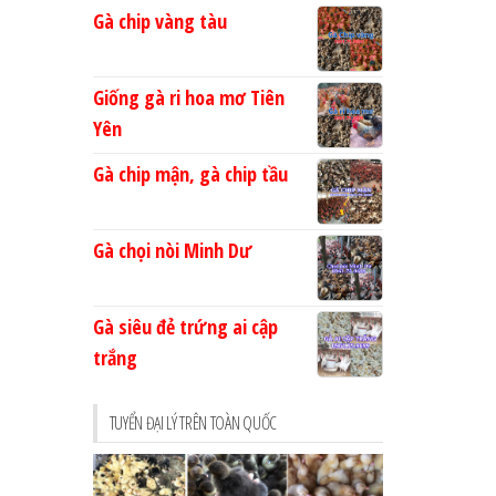
Gà chip vàng tàu
Giống gà ri hoa mơ Tiên
Yên
Gà chip mận, gà chip tầu
Gà chọi nòi Minh Dư
Gà siêu đẻ trứng ai cập
trắng
TUYỂN ĐẠI LÝ TRÊN TOÀN QUỐC