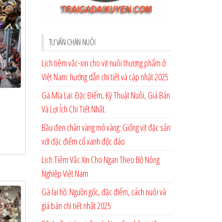
TƯ VẤN CHĂN NUÔI
Lịch tiêm vắc-xin cho vịt nuôi thương phẩm ở
Việt Nam: hướng dẫn chi tiết và cập nhật 2025
Gà Mía Lai: Đặc Điểm, Kỹ Thuật Nuôi, Giá Bán
Và Lợi Ích Chi Tiết Nhất.
Bầu đen chân vàng mỏ vàng: Giống vịt đặc sản
với đặc điểm cổ xanh độc đáo
Lịch Tiêm Vắc Xin Cho Ngan Theo Bộ Nông
Nghiệp Việt Nam
Gà lai hồ: Nguồn gốc, đặc điểm, cách nuôi và
giá bán chi tiết nhất 2025