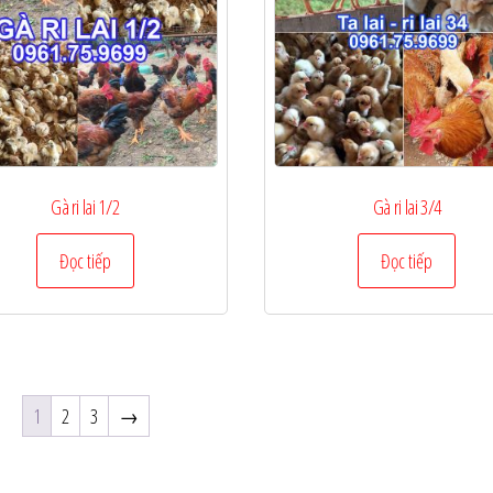
Gà ri lai 1/2
Gà ri lai 3/4
Đọc tiếp
Đọc tiếp
1
2
3
→