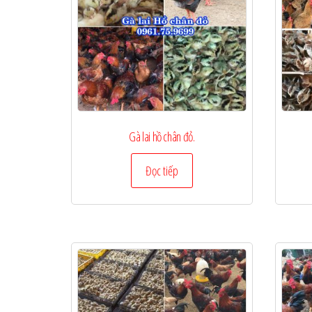
Gà lai hồ chân đỏ.
Đọc tiếp