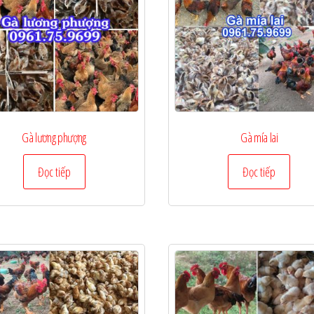
Gà lương phượng
Gà mía lai
Đọc tiếp
Đọc tiếp