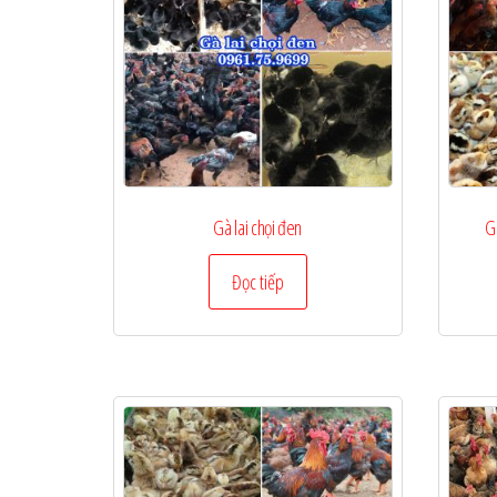
Gà lai chọi đen
Gà
Đọc tiếp