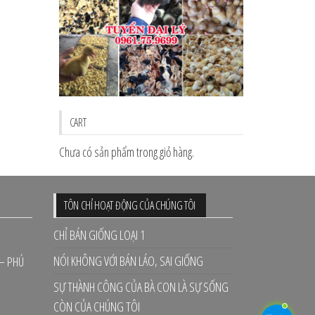
CART
Chưa có sản phẩm trong giỏ hàng.
TÔN CHỈ HOẠT ĐỘNG CỦA CHÚNG TÔI
CHỈ BÁN GIỐNG LOẠI 1
NÓI KHÔNG VỚI BÁN LÁO, SAI GIỐNG
 – PHÚ
SỰ THÀNH CÔNG CỦA BÀ CON LÀ SỰ SỐNG
CÒN CỦA CHÚNG TÔI