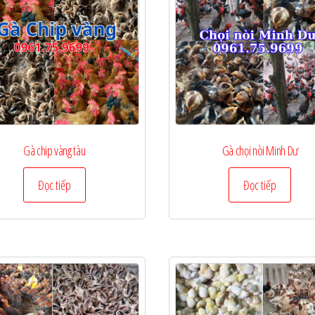
Gà chip vàng tàu
Gà chọi nòi Minh Dư
Đọc tiếp
Đọc tiếp