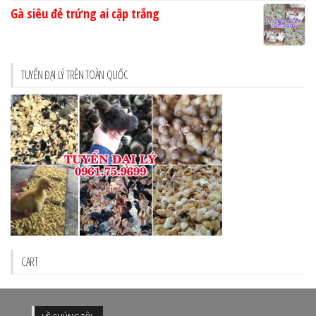
Gà siêu đẻ trứng ai cập trắng
TUYỂN ĐẠI LÝ TRÊN TOÀN QUỐC
CART