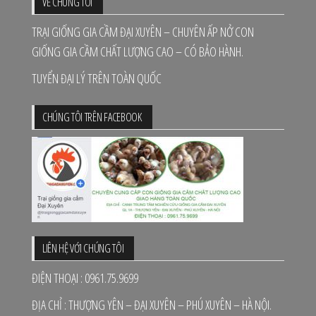
VỀ CHÚNG TÔI
TRẠI GIỐNG GIA CẦM ĐẠI XUYÊN – CHUYÊN ẤP NỞ CON
GIỐNG GIA CẦM CHẤT LƯỢNG CAO – CÓ BẢO HÀNH.
TUYỂN ĐẠI LÝ TRÊN TOÀN QUỐC
CHÚNG TÔI TRÊN FACEBOOK
LIÊN HỆ VỚI CHÚNG TÔI
ĐIỆN THOẠI : 0961.75.9699
ĐỊA CHỈ : THƯỢNG YÊN – ĐẠI XUYÊN – PHÚ XUYÊN – HÀ NỘI.