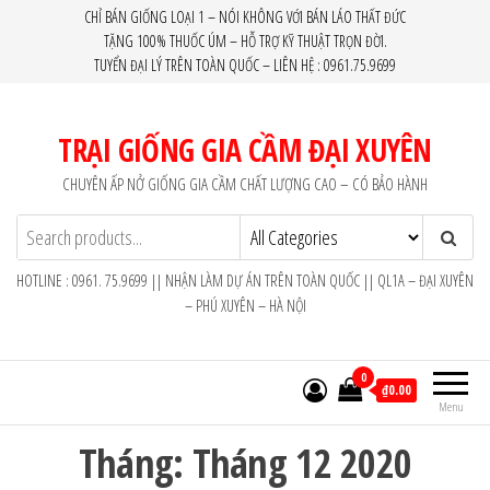
Skip
CHỈ BÁN GIỐNG LOẠI 1 – NÓI KHÔNG VỚI BÁN LÁO THẤT ĐỨC
TẶNG 100% THUỐC ÚM – HỖ TRỢ KỸ THUẬT TRỌN ĐỜI.
to
TUYỂN ĐẠI LÝ TRÊN TOÀN QUỐC – LIÊN HỆ : 0961.75.9699
the
content
TRẠI GIỐNG GIA CẦM ĐẠI XUYÊN
CHUYÊN ẤP NỞ GIỐNG GIA CẦM CHẤT LƯỢNG CAO – CÓ BẢO HÀNH
HOTLINE : 0961. 75.9699 || NHẬN LÀM DỰ ÁN TRÊN TOÀN QUỐC || QL1A – ĐẠI XUYÊN
– PHÚ XUYÊN – HÀ NỘI
0
₫0.00
Menu
Tháng:
Tháng 12 2020