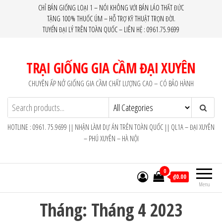
Skip
CHỈ BÁN GIỐNG LOẠI 1 – NÓI KHÔNG VỚI BÁN LÁO THẤT ĐỨC
TẶNG 100% THUỐC ÚM – HỖ TRỢ KỸ THUẬT TRỌN ĐỜI.
to
TUYỂN ĐẠI LÝ TRÊN TOÀN QUỐC – LIÊN HỆ : 0961.75.9699
the
content
TRẠI GIỐNG GIA CẦM ĐẠI XUYÊN
CHUYÊN ẤP NỞ GIỐNG GIA CẦM CHẤT LƯỢNG CAO – CÓ BẢO HÀNH
HOTLINE : 0961. 75.9699 || NHẬN LÀM DỰ ÁN TRÊN TOÀN QUỐC || QL1A – ĐẠI XUYÊN
– PHÚ XUYÊN – HÀ NỘI
0
₫0.00
Menu
Tháng:
Tháng 4 2023