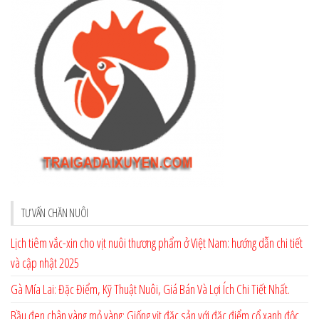
TƯ VẤN CHĂN NUÔI
Lịch tiêm vắc-xin cho vịt nuôi thương phẩm ở Việt Nam: hướng dẫn chi tiết
và cập nhật 2025
Gà Mía Lai: Đặc Điểm, Kỹ Thuật Nuôi, Giá Bán Và Lợi Ích Chi Tiết Nhất.
Bầu đen chân vàng mỏ vàng: Giống vịt đặc sản với đặc điểm cổ xanh độc