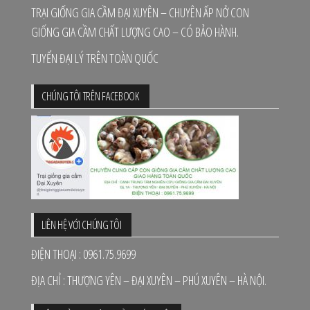
TRẠI GIỐNG GIA CẦM ĐẠI XUYÊN – CHUYÊN ẤP NỞ CON
GIỐNG GIA CẦM CHẤT LƯỢNG CAO – CÓ BẢO HÀNH.
TUYỂN ĐẠI LÝ TRÊN TOÀN QUỐC
CHÚNG TÔI TRÊN FACEBOOK
LIÊN HỆ VỚI CHÚNG TÔI
ĐIỆN THOẠI : 0961.75.9699
ĐỊA CHỈ : THƯỢNG YÊN – ĐẠI XUYÊN – PHÚ XUYÊN – HÀ NỘI.