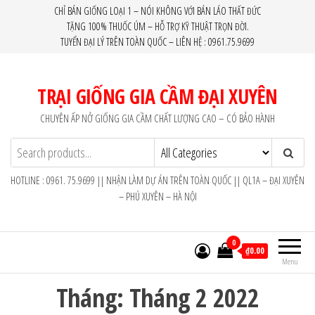
Skip
CHỈ BÁN GIỐNG LOẠI 1 – NÓI KHÔNG VỚI BÁN LÁO THẤT ĐỨC
TẶNG 100% THUỐC ÚM – HỖ TRỢ KỸ THUẬT TRỌN ĐỜI.
to
TUYỂN ĐẠI LÝ TRÊN TOÀN QUỐC – LIÊN HỆ : 0961.75.9699
the
content
TRẠI GIỐNG GIA CẦM ĐẠI XUYÊN
CHUYÊN ẤP NỞ GIỐNG GIA CẦM CHẤT LƯỢNG CAO – CÓ BẢO HÀNH
HOTLINE : 0961. 75.9699 || NHẬN LÀM DỰ ÁN TRÊN TOÀN QUỐC || QL1A – ĐẠI XUYÊN
– PHÚ XUYÊN – HÀ NỘI
0
₫0.00
Menu
Tháng:
Tháng 2 2022