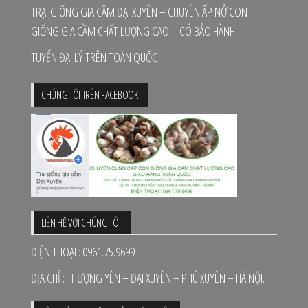
TRẠI GIỐNG GIA CẦM ĐẠI XUYÊN – CHUYÊN ẤP NỞ CON
GIỐNG GIA CẦM CHẤT LƯỢNG CAO – CÓ BẢO HÀNH.
TUYỂN ĐẠI LÝ TRÊN TOÀN QUỐC
CHÚNG TÔI TRÊN FACEBOOK
LIÊN HỆ VỚI CHÚNG TÔI
ĐIỆN THOẠI : 0961.75.9699
ĐỊA CHỈ : THƯỢNG YÊN – ĐẠI XUYÊN – PHÚ XUYÊN – HÀ NỘI.