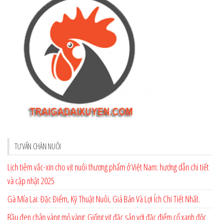
TƯ VẤN CHĂN NUÔI
Lịch tiêm vắc-xin cho vịt nuôi thương phẩm ở Việt Nam: hướng dẫn chi tiết
và cập nhật 2025
Gà Mía Lai: Đặc Điểm, Kỹ Thuật Nuôi, Giá Bán Và Lợi Ích Chi Tiết Nhất.
Bầu đen chân vàng mỏ vàng: Giống vịt đặc sản với đặc điểm cổ xanh độc