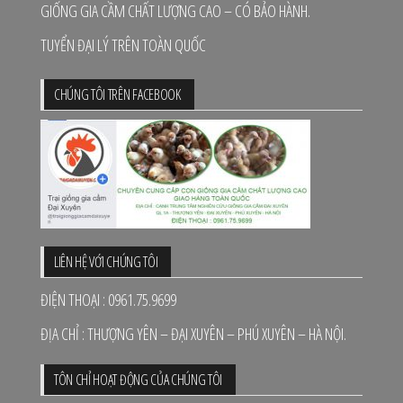
GIỐNG GIA CẦM CHẤT LƯỢNG CAO – CÓ BẢO HÀNH.
TUYỂN ĐẠI LÝ TRÊN TOÀN QUỐC
CHÚNG TÔI TRÊN FACEBOOK
LIÊN HỆ VỚI CHÚNG TÔI
ĐIỆN THOẠI : 0961.75.9699
ĐỊA CHỈ : THƯỢNG YÊN – ĐẠI XUYÊN – PHÚ XUYÊN – HÀ NỘI.
TÔN CHỈ HOẠT ĐỘNG CỦA CHÚNG TÔI