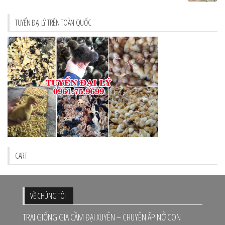
TUYỂN ĐẠI LÝ TRÊN TOÀN QUỐC
CART
VỀ CHÚNG TÔI
TRẠI GIỐNG GIA CẦM ĐẠI XUYÊN – CHUYÊN ẤP NỞ CON