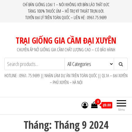
Skip
CHỈ BÁN GIỐNG LOẠI 1 – NÓI KHÔNG VỚI BÁN LÁO THẤT ĐỨC
TẶNG 100% THUỐC ÚM – HỖ TRỢ KỸ THUẬT TRỌN ĐỜI.
to
TUYỂN ĐẠI LÝ TRÊN TOÀN QUỐC – LIÊN HỆ : 0961.75.9699
the
content
TRẠI GIỐNG GIA CẦM ĐẠI XUYÊN
CHUYÊN ẤP NỞ GIỐNG GIA CẦM CHẤT LƯỢNG CAO – CÓ BẢO HÀNH
HOTLINE : 0961. 75.9699 || NHẬN LÀM DỰ ÁN TRÊN TOÀN QUỐC || QL1A – ĐẠI XUYÊN
– PHÚ XUYÊN – HÀ NỘI
0
₫0.00
Menu
Tháng:
Tháng 9 2024