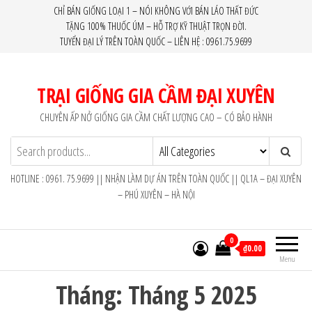
Skip
CHỈ BÁN GIỐNG LOẠI 1 – NÓI KHÔNG VỚI BÁN LÁO THẤT ĐỨC
TẶNG 100% THUỐC ÚM – HỖ TRỢ KỸ THUẬT TRỌN ĐỜI.
to
TUYỂN ĐẠI LÝ TRÊN TOÀN QUỐC – LIÊN HỆ : 0961.75.9699
the
content
TRẠI GIỐNG GIA CẦM ĐẠI XUYÊN
CHUYÊN ẤP NỞ GIỐNG GIA CẦM CHẤT LƯỢNG CAO – CÓ BẢO HÀNH
HOTLINE : 0961. 75.9699 || NHẬN LÀM DỰ ÁN TRÊN TOÀN QUỐC || QL1A – ĐẠI XUYÊN
– PHÚ XUYÊN – HÀ NỘI
0
₫0.00
Menu
Tháng:
Tháng 5 2025