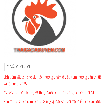
TƯ VẤN CHĂN NUÔI
Lịch tiêm vắc-xin cho vịt nuôi thương phẩm ở Việt Nam: hướng dẫn chi tiết
và cập nhật 2025
Gà Mía Lai: Đặc Điểm, Kỹ Thuật Nuôi, Giá Bán Và Lợi Ích Chi Tiết Nhất.
Bầu đen chân vàng mỏ vàng: Giống vịt đặc sản với đặc điểm cổ xanh độc