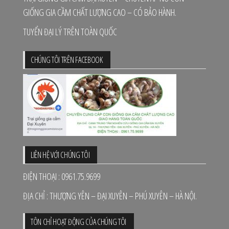
GIỐNG GIA CẦM CHẤT LƯỢNG CAO – CÓ BẢO HÀNH.
TUYỂN ĐẠI LÝ TRÊN TOÀN QUỐC
CHÚNG TÔI TRÊN FACEBOOK
LIÊN HỆ VỚI CHÚNG TÔI
ĐIỆN THOẠI : 0961.75.9699
ĐỊA CHỈ : THƯỢNG YÊN – ĐẠI XUYÊN – PHÚ XUYÊN – HÀ NỘI.
TÔN CHỈ HOẠT ĐỘNG CỦA CHÚNG TÔI