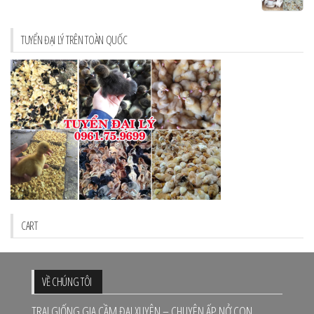
TUYỂN ĐẠI LÝ TRÊN TOÀN QUỐC
CART
VỀ CHÚNG TÔI
TRẠI GIỐNG GIA CẦM ĐẠI XUYÊN – CHUYÊN ẤP NỞ CON