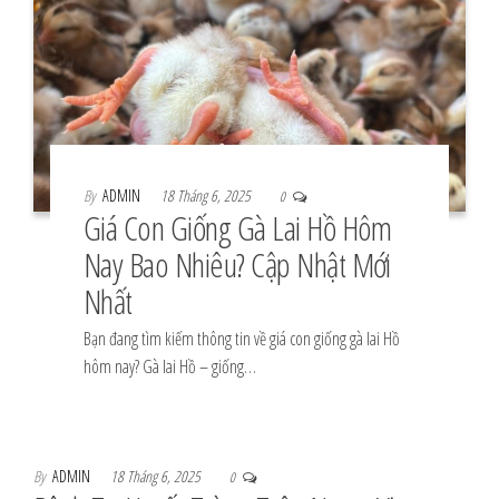
By
ADMIN
18 Tháng 6, 2025
0
Giá Con Giống Gà Lai Hồ Hôm
Nay Bao Nhiêu? Cập Nhật Mới
Nhất
Bạn đang tìm kiếm thông tin về giá con giống gà lai Hồ
hôm nay? Gà lai Hồ – giống…
By
ADMIN
18 Tháng 6, 2025
0