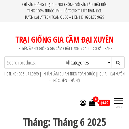
Skip
CHỈ BÁN GIỐNG LOẠI 1 – NÓI KHÔNG VỚI BÁN LÁO THẤT ĐỨC
TẶNG 100% THUỐC ÚM – HỖ TRỢ KỸ THUẬT TRỌN ĐỜI.
to
TUYỂN ĐẠI LÝ TRÊN TOÀN QUỐC – LIÊN HỆ : 0961.75.9699
the
content
TRẠI GIỐNG GIA CẦM ĐẠI XUYÊN
CHUYÊN ẤP NỞ GIỐNG GIA CẦM CHẤT LƯỢNG CAO – CÓ BẢO HÀNH
HOTLINE : 0961. 75.9699 || NHẬN LÀM DỰ ÁN TRÊN TOÀN QUỐC || QL1A – ĐẠI XUYÊN
– PHÚ XUYÊN – HÀ NỘI
0
₫0.00
Menu
Tháng:
Tháng 6 2025