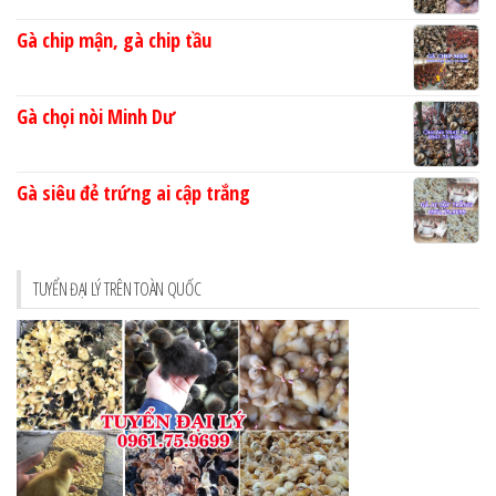
Gà chip mận, gà chip tầu
Gà chọi nòi Minh Dư
Gà siêu đẻ trứng ai cập trắng
TUYỂN ĐẠI LÝ TRÊN TOÀN QUỐC