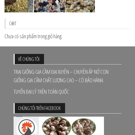
CART
Chưa có sản phẩm trong giỏ hàng.
VỀ CHÚNG TÔI
TRẠI GIỐNG GIA CẦM ĐẠI XUYÊN – CHUYÊN ẤP NỞ CON
GIỐNG GIA CẦM CHẤT LƯỢNG CAO – CÓ BẢO HÀNH.
TUYỂN ĐẠI LÝ TRÊN TOÀN QUỐC
CHÚNG TÔI TRÊN FACEBOOK