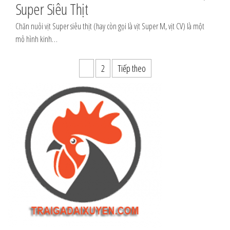
Super Siêu Thịt
Chăn nuôi vịt Super siêu thịt (hay còn gọi là vịt Super M, vịt CV) là một
mô hình kinh…
Phân
1
2
Tiếp theo
trang
bài
viết