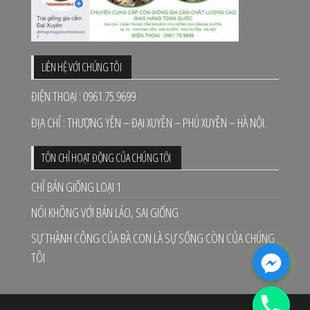
LIÊN HỆ VỚI CHÚNG TÔI
ĐIỆN THOẠI : 0961.75.9699
ĐỊA CHỈ : THƯỢNG YÊN – ĐẠI XUYÊN – PHÚ XUYÊN – HÀ NỘI.
TÔN CHỈ HOẠT ĐỘNG CỦA CHÚNG TÔI
CHỈ BÁN GIỐNG LOẠI 1
NÓI KHÔNG VỚI BÁN LÁO, SAI GIỐNG
SỰ THÀNH CÔNG CỦA BÀ CON LÀ SỰ SỐNG CÒN CỦA CHÚNG
TÔI