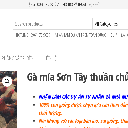
TẶNG 100% THUỐC ÚM – HỖ TRỢ KỸ THUẬT TRỌN ĐỜI.
HOTLINE : 0961. 75.9699 || NHẬN LÀM DỰ ÁN TRÊN TOÀN QUỐC || QL1A – ĐẠI 
PHÒNG VÀ TRỊ BỆNH
LIÊN HỆ
Gà mía Sơn Tây thuần ch
NHẬN LÀM CÁC DỰ ÁN TƯ NHÂN VÀ NHÀ NƯ
100% con giống được chọn lựa cẩn thận đả
chất lượng.
Nói không với các loại bán láo, sai giống, thấ