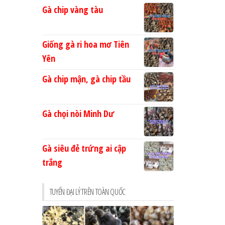
Gà chip vàng tàu
Giống gà ri hoa mơ Tiên
Yên
Gà chip mận, gà chip tầu
Gà chọi nòi Minh Dư
Gà siêu đẻ trứng ai cập
trắng
TUYỂN ĐẠI LÝ TRÊN TOÀN QUỐC