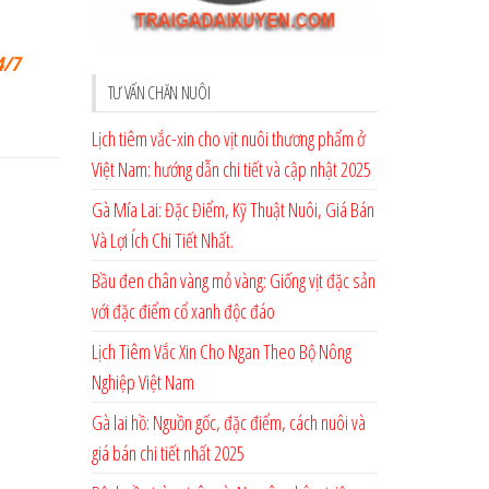
4/7
TƯ VẤN CHĂN NUÔI
Lịch tiêm vắc-xin cho vịt nuôi thương phẩm ở
Việt Nam: hướng dẫn chi tiết và cập nhật 2025
Gà Mía Lai: Đặc Điểm, Kỹ Thuật Nuôi, Giá Bán
Và Lợi Ích Chi Tiết Nhất.
Bầu đen chân vàng mỏ vàng: Giống vịt đặc sản
với đặc điểm cổ xanh độc đáo
Lịch Tiêm Vắc Xin Cho Ngan Theo Bộ Nông
Nghiệp Việt Nam
Gà lai hồ: Nguồn gốc, đặc điểm, cách nuôi và
giá bán chi tiết nhất 2025