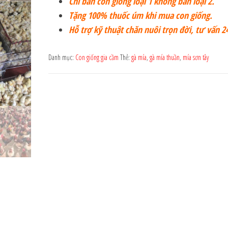
Chỉ bán con giống loại 1 không bán loại 2.
Tặng 100% thuốc úm khi mua con giống.
Hỗ trợ kỹ thuật chăn nuôi trọn đời, tư vấn 2
Danh mục:
Con giống gia cầm
Thẻ:
gà mía
,
gà mía thuần
,
mía sơn tây