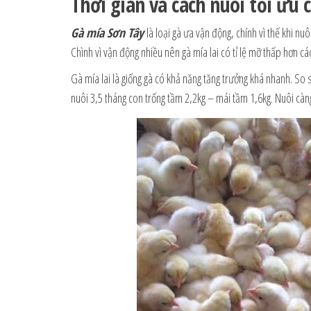
Thời gian và cách nuôi tối ưu 
Gà mía Sơn Tây
là loại gà ưa vận động, chính vì thế khi nu
Chình vì vận động nhiều nên gà mía lai có tỉ lệ mỡ thấp hơn các 
Gà mía lai là giống gà có khả năng tăng trưởng khá nhanh. So s
nuôi 3,5 tháng con trống tầm 2,2kg – mái tầm 1,6kg. Nuôi càng l