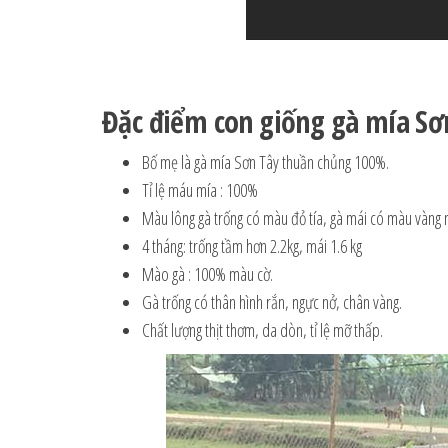
Đặc điểm con giống gà mía Sơ
Bố mẹ là gà mía Sơn Tây thuần chủng 100%.
Tỉ lệ máu mía : 100%
Màu lông gà trống có màu đỏ tía, gà mái có màu vàng n
4 tháng: trống tầm hơn 2.2kg, mái 1.6 kg
Mào gà : 100% màu cờ.
Gà trống có thân hình rắn, ngực nở, chân vàng.
Chất lượng thịt thơm, da dòn, tỉ lệ mỡ thấp.