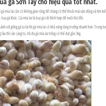
của gà Sơn Tây cho hiệu quả tốt nhất.
ôi gà mía lai cần có không gian rộng để chúng có thể thoải mái vận động và tìm ki
loại gà khác. Gà mía lai là loại gà rất thích hợp để nuôi thả đồi.
ánh với giống gà ta lai thì gà mía lai có khả năng tăng trưởng nhanh hơn. Trong lư
âu thì cân càng to, tối đa gà mía lai trống có thể đạt gần 3kg.