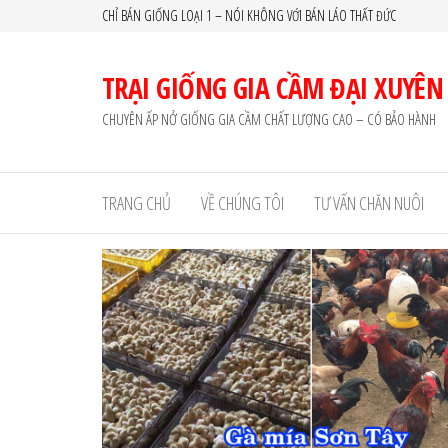
Skip
CHỈ BÁN GIỐNG LOẠI 1 – NÓI KHÔNG VỚI BÁN LÁO THẤT ĐỨC
to
the
TRẠI GIỐNG GIA CẦM ĐẠI XUYÊN
content
CHUYÊN ẤP NỞ GIỐNG GIA CẦM CHẤT LƯỢNG CAO – CÓ BẢO HÀNH
TRANG CHỦ
VỀ CHÚNG TÔI
TƯ VẤN CHĂN NUÔI