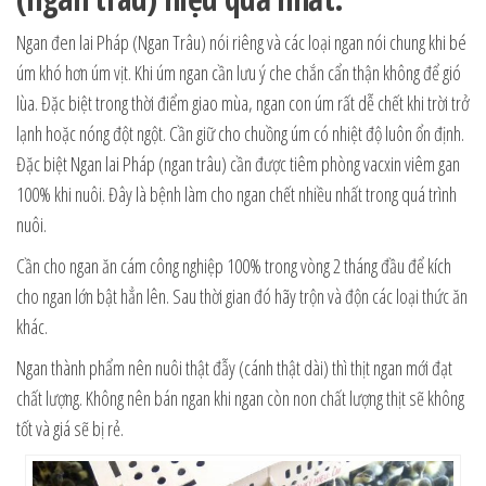
Ngan đen lai Pháp (Ngan Trâu) nói riêng và các loại ngan nói chung khi bé
úm khó hơn úm vịt. Khi úm ngan cần lưu ý che chắn cẩn thận không để gió
lùa. Đặc biệt trong thời điểm giao mùa, ngan con úm rất dễ chết khi trời trở
lạnh hoặc nóng đột ngột. Cần giữ cho chuồng úm có nhiệt độ luôn ổn định.
Đặc biệt Ngan lai Pháp (ngan trâu) cần được tiêm phòng vacxin viêm gan
100% khi nuôi. Đây là bệnh làm cho ngan chết nhiều nhất trong quá trình
nuôi.
Cần cho ngan ăn cám công nghiệp 100% trong vòng 2 tháng đầu để kích
cho ngan lớn bật hẳn lên. Sau thời gian đó hãy trộn và độn các loại thức ăn
khác.
Ngan thành phẩm nên nuôi thật đẫy (cánh thật dài) thì thịt ngan mới đạt
chất lượng. Không nên bán ngan khi ngan còn non chất lượng thịt sẽ không
tốt và giá sẽ bị rẻ.