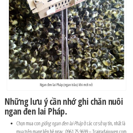
Ngan đen lai Pháp (ngan trâu) khi mới nở.
Những lưu ý cần nhớ ghi chăn nuôi
ngan đen lai Pháp.
Chọn mua con
giống ngan đen lai Pháp
ở các cơ sở uy tín, nhất là
mua trên mạng liên hệ ngay : 0961.75.9699 – Traigadaixuyen.com