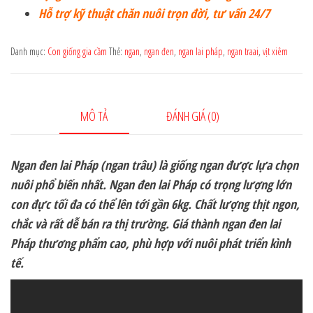
Hỗ trợ kỹ thuật chăn nuôi trọn đời, tư vấn 24/7
Danh mục:
Con giống gia cầm
Thẻ:
ngan
,
ngan đen
,
ngan lai pháp
,
ngan traai
,
vịt xiêm
MÔ TẢ
ĐÁNH GIÁ (0)
Ngan đen lai Pháp (ngan trâu) là giống ngan được lựa chọn
nuôi phổ biến nhất. Ngan đen lai Pháp có trọng lượng lớn
con đực tối đa có thể lên tới gần 6kg. Chất lượng thịt ngon,
chắc và rất dễ bán ra thị trường. Giá thành ngan đen lai
Pháp thương phẩm cao, phù hợp với nuôi phát triển kình
tế.