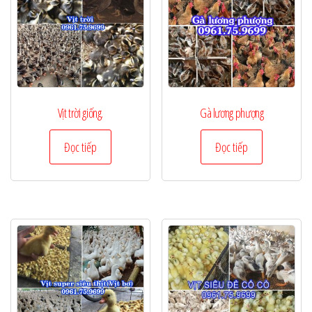
Vịt trời giống.
Gà lương phượng
Đọc tiếp
Đọc tiếp