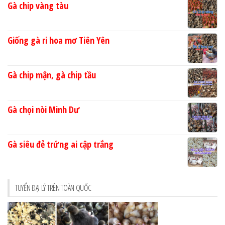
Gà chip vàng tàu
Giống gà ri hoa mơ Tiên Yên
Gà chip mận, gà chip tầu
Gà chọi nòi Minh Dư
Gà siêu đẻ trứng ai cập trắng
TUYỂN ĐẠI LÝ TRÊN TOÀN QUỐC