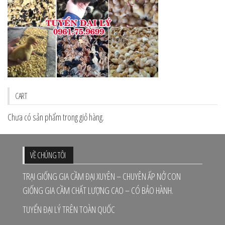
CART
Chưa có sản phẩm trong giỏ hàng.
VỀ CHÚNG TÔI
TRẠI GIỐNG GIA CẦM ĐẠI XUYÊN – CHUYÊN ẤP NỞ CON
GIỐNG GIA CẦM CHẤT LƯỢNG CAO – CÓ BẢO HÀNH.
TUYỂN ĐẠI LÝ TRÊN TOÀN QUỐC