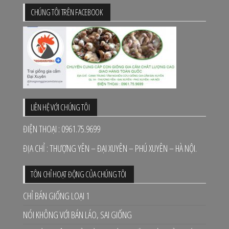
CHÚNG TÔI TRÊN FACEBOOK
LIÊN HỆ VỚI CHÚNG TÔI
ĐIỆN THOẠI : 0961.75.9699
ĐỊA CHỈ : THƯỢNG YÊN – ĐẠI XUYÊN – PHÚ XUYÊN – HÀ NỘI.
TÔN CHỈ HOẠT ĐỘNG CỦA CHÚNG TÔI
CHỈ BÁN GIỐNG LOẠI 1
NÓI KHÔNG VỚI BÁN LÁO, SAI GIỐNG