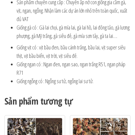
Sản phẩm chuyên cung cấp : Chuyên ấp nở con giống gia cầm gà,
vịt, ngan, ngỗng. Nhận làm các dự án lớn nhỏ trên toàn quốc, xuất
đủ VAT
Giống gà có : Gà lai chọi, gà mía lai, gà lai hồ, lai đông tảo, gà lương
phượng, gà Mỹ trắng, gà siêu đẻ, gà mía sơn tây, gà ta lai….
Giống vịt có : vịt bầu đen, bầu cánh trắng, bầu lai, vịt super siêu
thịt, vịt bầu biển, vịt trời, vịt siêu đẻ.
Giống ngan có : Ngan đen, ngan sao, ngan trắng R51, ngan pháp
R71
Giống ngỗng có : Ngỗng sư tử, ngỗng lai sư tử.
Sản phẩm tương tự