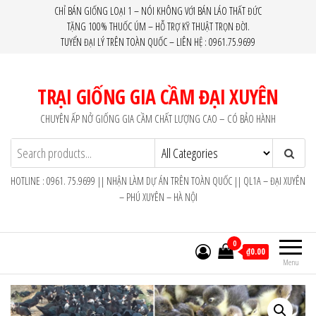
Skip
CHỈ BÁN GIỐNG LOẠI 1 – NÓI KHÔNG VỚI BÁN LÁO THẤT ĐỨC
TẶNG 100% THUỐC ÚM – HỖ TRỢ KỸ THUẬT TRỌN ĐỜI.
to
TUYỂN ĐẠI LÝ TRÊN TOÀN QUỐC – LIÊN HỆ : 0961.75.9699
the
content
TRẠI GIỐNG GIA CẦM ĐẠI XUYÊN
CHUYÊN ẤP NỞ GIỐNG GIA CẦM CHẤT LƯỢNG CAO – CÓ BẢO HÀNH
HOTLINE : 0961. 75.9699 || NHẬN LÀM DỰ ÁN TRÊN TOÀN QUỐC || QL1A – ĐẠI XUYÊN
– PHÚ XUYÊN – HÀ NỘI
0
₫0.00
Menu